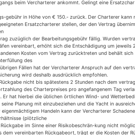
angs beim Vercharterer ankommt. Gelingt eine Ersatzchart
s-gebühr in Höhe von € 150.- zurück. Der Charterer kann nu
eigneten Ersatzcharterer stellen, der den Vertrag übernim
en
etrag zuzüglich der Bearbeitungsgebühr fällig. Wurden vert
en vereinbart, erhöht sich die Entschädigung um jeweils 2
tandenen Kosten vom Vertrag zurücktreten und behält sich a
erfüllung des
 übrigen Fällen hat der Vercharterer Anspruch auf den vertr
sicherung wird deshalb ausdrücklich empfohlen.
 Rückgabe nicht bis spätestens 2 Stunden nach dem vertrag
ortzahlung des Charterpreises pro angefangenem Tag verlang
 Er hat hierbei die üblichen örtlichen Wind- und Wetterbed
n seine Planung mit einzubeziehen und die Yacht in ausrei
eigenmächtigem Handeln kann der Vercharterer Schadenersa
ältnisse (plötzliche
ückgabe im Sinne einer Risikobeschrän-kung nicht möglich 
s dem vereinbarten Rückgabeort, trägt er die Kosten der 