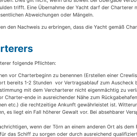
erden. Dies gilt nicht, wenn und soweit bei Übergabe verb
ulden trifft. Eine Übernahme der Yacht darf der Charterer 
wesentlichen Abweichungen oder Mängeln.
ren den Nachweis zu erbringen, dass die Yacht gemäß Chart
arterers
erer folgende Pflichten:
en vor Charterbeginn zu benennen (Erstellen einer Crewlis
rt bereits 1-2 Stunden vor Vertragsablauf zum Auscheck be
stimmung mit dem Vercharterer nicht eigenmächtig zu verl
vor Charter-ende in ausreichender Nähe zum Rückgabehafen 
 etc.) die rechtzeitige Ankunft gewährleistet ist. Witterun
n, es liegt ein Fall höherer Gewalt vor. Bei absehbarer Ve
achrichtigen, wenn der Törn an einem anderen Ort als de
für das Schiff zu sorgen oder durch ausreichend qualifizier