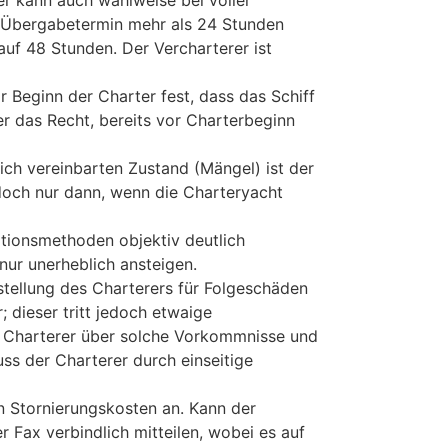
r kann auch wahlweise bei voller
n Übergabetermin mehr als 24 Stunden
auf 48 Stunden. Der Vercharterer ist
r Beginn der Charter fest, dass das Schiff
r das Recht, bereits vor Charterbeginn
ch vereinbarten Zustand (Mängel) ist der
doch nur dann, wenn die Charteryacht
ationsmethoden objektiv deutlich
nur unerheblich ansteigen.
istellung des Charterers für Folgeschäden
 dieser tritt jedoch etwaige
n Charterer über solche Vorkommnisse und
ss der Charterer durch einseitige
en Stornierungskosten an. Kann der
r Fax verbindlich mitteilen, wobei es auf