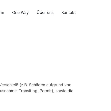
rm
One Way
Über uns
Kontakt
Verschleiß (z.B. Schäden aufgrund von
snahme: Transitlog, Permit), sowie die