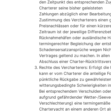
den Zeitpunkt des entsprechenden Zug
Charterer seine bisher geleisteten
Zahlungen abzüglich einer Bearbeitung
Zustimmung des Vercharterers einen ge
Preisnachlässen oder für einen kürzer
Zeitraum ist der jeweilige Differenzb
Rücknahmehäfen oder ausländische Häf
termingerechter Begleichung der ents
Schadensersatzansprüche wegen Nicht
Vertrages geltend zu machen. In allen
Abschluss einer Charter-Rücktrittsver
Rechte des Vercharterers: Erfolgt die
kann er vom Charterer die anteilige F
pünktliche Rückgabe zu gewährleisten.
witterungsbedingte Schwierigkeiten i
Bei entsprechendem Verschulden oder 
aufgrund gefährdender Wetter-/Seeverh
Verschlechterung) eine termingemäße R
Charteryacht an einem anderen Ort al