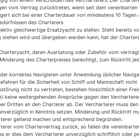
ig von einem Verschulden des Vercharterers. Der Chartere
ngen vom Vertrag zurücktreten, wenn seit dem vereinbarte
ängert sich bei einer Charterdauer von mindestens 10 Tagen 
Bedürfnissen des Charterers
tiv gleichwertige Ersatzyacht zu stellen. Steht bereits vo
g stehen wird und übergeben werden kann, hat der Chartere
harteryacht, deren Ausrüstung oder Zubehör vom vertragli
Minderung des Charterpreises berechtigt, zum Rücktritt je
 oder korrektes Navigieren unter Anwendung üblicher Navig
fahren für die Sicherheit von Schiff und Mannschaft nicht 
störung nicht zu vertreten, bestehen hinsichtlich einer Fre
n) keine weitergehenden Ansprüche gegen den Vercharterer;
r Dritten an den Charterer ab. Der Vercharterer muss de
verzüglich in Kenntnis setzen. Minderung und Rücktritt mu
terer geltend machen und entsprechend begründen.
rterer vom Chartervertrag zurück, so fallen die vereinbart
s er dies dem Vercharterer unverzüglich schriftlich oder pe