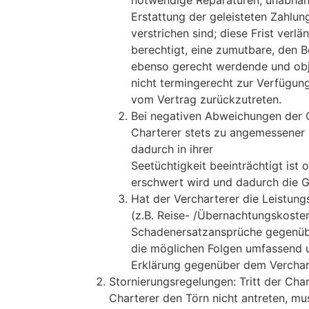
notwendige Reparaturen, unabhäng
Erstattung der geleisteten Zahlu
verstrichen sind; diese Frist verl
berechtigt, eine zumutbare, den 
ebenso gerecht werdende und objek
nicht termingerecht zur Verfügun
vom Vertrag zurückzutreten.
Bei negativen Abweichungen der C
Charterer stets zu angemessener 
dadurch in ihrer
Seetüchtigkeit beeinträchtigt ist
erschwert wird und dadurch die Ge
Hat der Vercharterer die Leistungs
(z.B. Reise- /Übernachtungskoste
Schadenersatzansprüche gegenübe
die möglichen Folgen umfassend un
Erklärung gegenüber dem Verchar
Stornierungsregelungen: Tritt der Cha
Charterer den Törn nicht antreten, mus